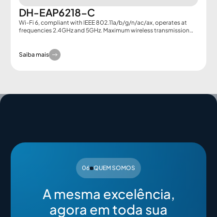
DH-EAP6218-C
Wi-Fi 6, compliant with IEEE 802.11a/b/g/n/ac/ax, operates at
frequencies 2.4GHz and 5GHz. Maximum wireless transmission
rate of 1800 Mb/s. PoE+ 802.3af/at.
Saiba mais
06
QUEM SOMOS
A mesma excelência,
agora em toda sua