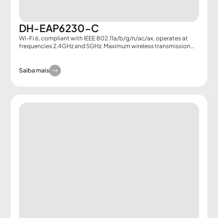
DH-EAP6230-C
Wi-Fi 6, compliant with IEEE 802.11a/b/g/n/ac/ax, operates at
frequencies 2.4GHz and 5GHz. Maximum wireless transmission
rate of 3000 Mb/s. PoE+ 802.3af/at.
Saiba mais