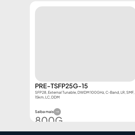
PRE-TSFP25G-15
SFP28, External Tunable, DWDM 100GHz, C-Band, LR, SMF,
15km, LC, DDM
Saiba mais
800G​
Demo Booking