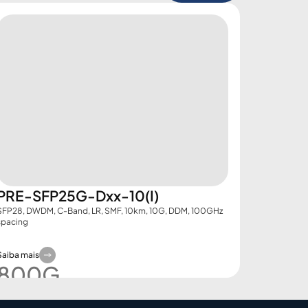
PRE-SFP25G-Dxx-10(I)
SFP28, DWDM, C-Band, LR, SMF, 10km, 10G, DDM, 100GHz
spacing
Saiba mais
800G​
Demo Booking