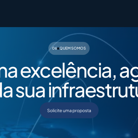
400G​
Closing Rate
200G​
Engagement
06
QUEM SOMOS
a excelência, a
a sua infraestrut
Solicite uma proposta