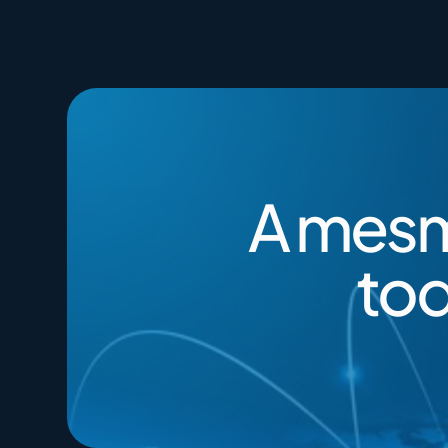
400G​
Closing Rate
200G​
Engagement
A mesm
tod