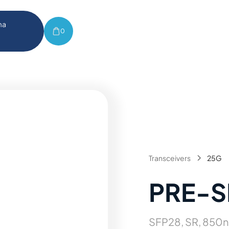
ma
0
Transceivers
25G
PRE-S
SFP28, SR, 850