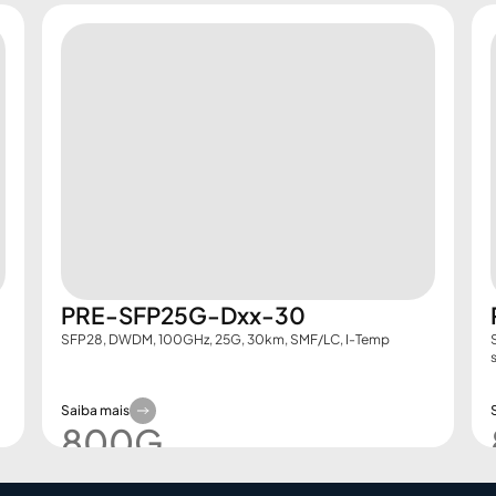
PRE-SFP25G-Dxx-30
SFP28, DWDM, 100GHz, 25G, 30km, SMF/LC, I-Temp
Saiba mais
800G​
Demo Booking