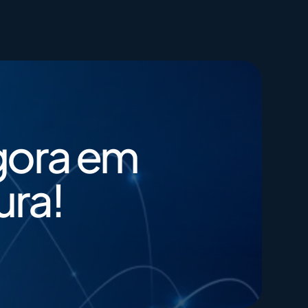
400G​
Closing Rate
200G​
Engagement
gora em
ura!