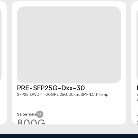
PRE-SFP25G-Dxx-30
SFP28, DWDM, 100GHz, 25G, 30km, SMF/LC, I-Temp
Saiba mais
800G​
Demo Booking