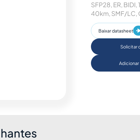
SFP28, ER, BIDI,
40km, SMF/LC, 
Baixar datasheet
Solicitar
Adicionar 
lhantes