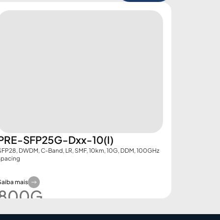
PRE-SFP25G-Dxx-10(I)
SFP28, DWDM, C-Band, LR, SMF, 10km, 10G, DDM, 100GHz
spacing
Saiba mais
800G​
Demo Booking