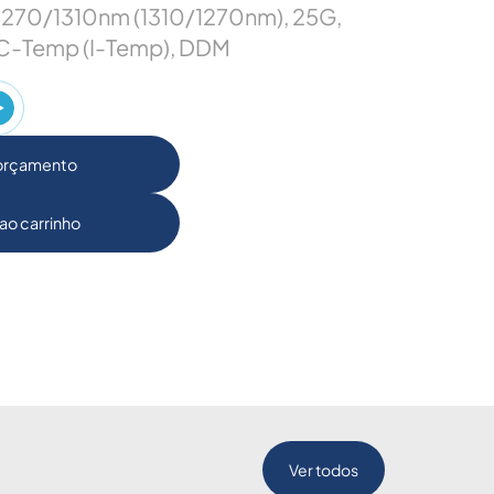
 1270/1310nm (1310/1270nm), 25G,
C-Temp (I-Temp), DDM
 orçamento
ao carrinho
Ver todos