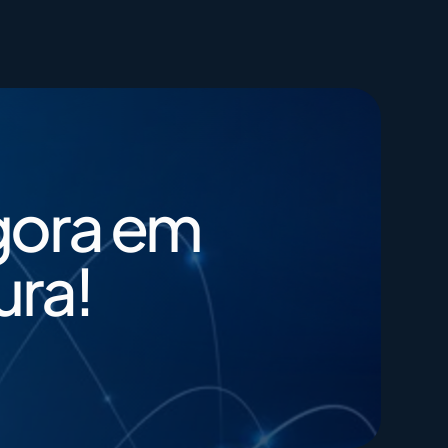
400G​
Closing Rate
200G​
Engagement
gora em
ura!