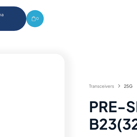
ma
0
Transceivers
25G
PRE-S
B23(32