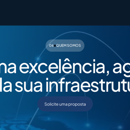
400G​
Closing Rate
200G​
Engagement
06
QUEM SOMOS
a excelência, a
a sua infraestrut
Solicite uma proposta