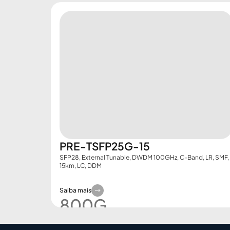
PRE-TSFP25G-15
SFP28, External Tunable, DWDM 100GHz, C-Band, LR, SMF,
15km, LC, DDM
Saiba mais
800G​
Demo Booking