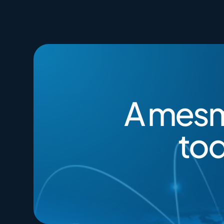
400G​
Closing Rate
200G​
Engagement
A mesm
tod