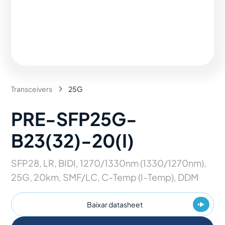
Transceivers
25G
PRE-SFP25G-
B23(32)-20(I)
SFP28, LR, BIDI, 1270/1330nm (1330/1270nm),
25G, 20km, SMF/LC, C-Temp (I-Temp), DDM
Baixar datasheet