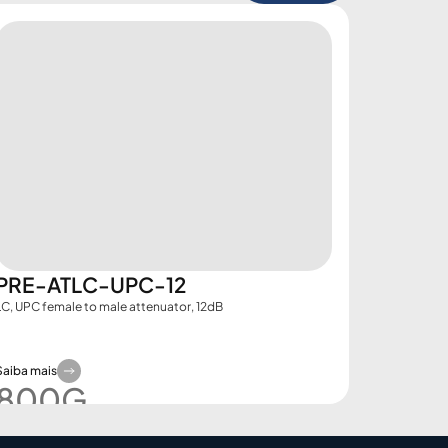
PRE-ATLC-UPC-12
LC, UPC female to male attenuator, 12dB
Saiba mais
800G​
Demo Booking