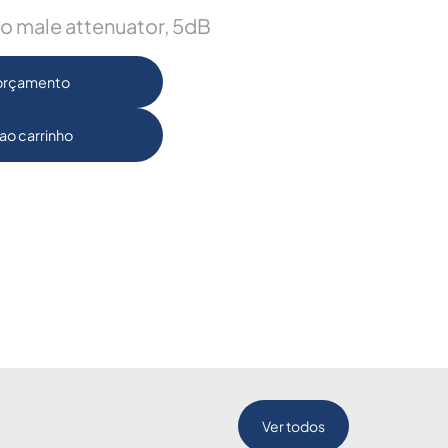
o male attenuator, 5dB
 orçamento
ao carrinho
Ver todos