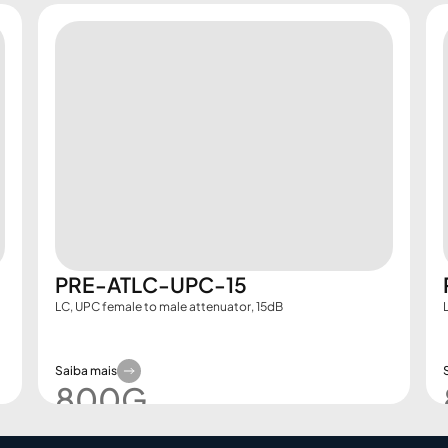
PRE-ATLC-UPC-15
LC, UPC female to male attenuator, 15dB
Saiba mais
800G​
Demo Booking