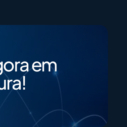
400G​
Closing Rate
200G​
Engagement
gora em
ura!