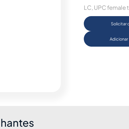
LC, UPC female t
Solicitar
Adicionar 
lhantes