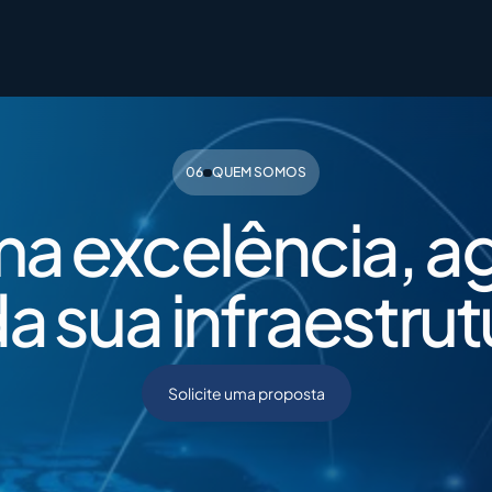
400G​
Closing Rate
200G​
Engagement
06
QUEM SOMOS
a excelência, a
a sua infraestrut
Solicite uma proposta