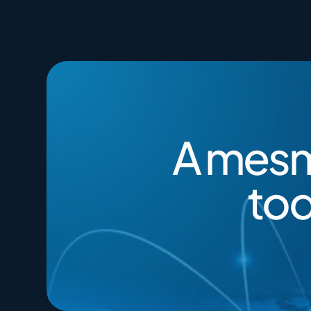
400G​
Closing Rate
200G​
Engagement
A mesm
tod