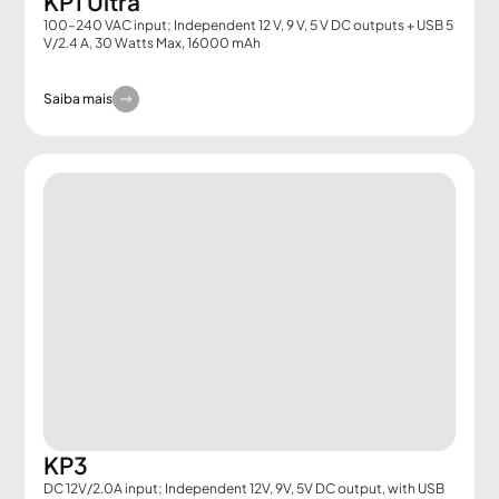
KP1 Ultra
100–240 VAC input; Independent 12 V, 9 V, 5 V DC outputs + USB 5
V/2.4 A, 30 Watts Max, 16000 mAh
Saiba mais
KP3
DC 12V/2.0A input; Independent 12V, 9V, 5V DC output, with USB