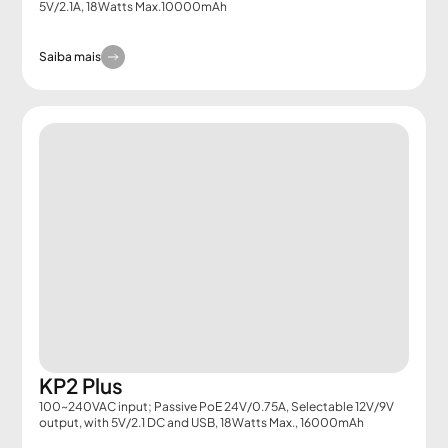
5V/2.1A, 18Watts Max.10000mAh
Saiba mais
KP2 Plus
100~240VAC input; Passive PoE 24V/0.75A, Selectable 12V/9V
output, with 5V/2.1 DC and USB, 18Watts Max., 16000mAh