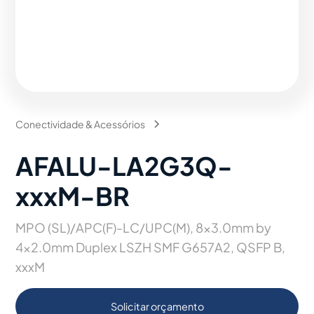
Conectividade & Acessórios
AFALU-LA2G3Q-
xxxM-BR
MPO (SL)/APC(F)-LC/UPC(M), 8x3.0mm by
4x2.0mm Duplex LSZH SMF G657A2, QSFP B,
xxxM
Solicitar orçamento