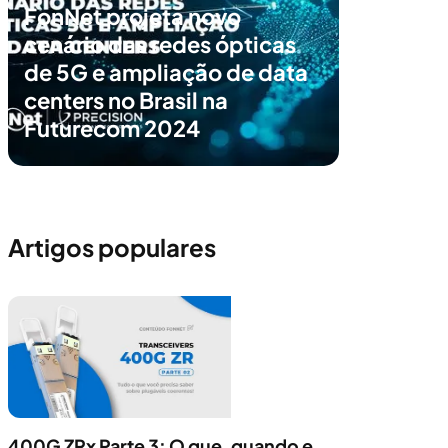
FonNet projeta novo
cenário das redes ópticas
de 5G e ampliação de data
centers no Brasil na
Futurecom 2024
Artigos populares
400G ZRx Parte 3: O que, quando e